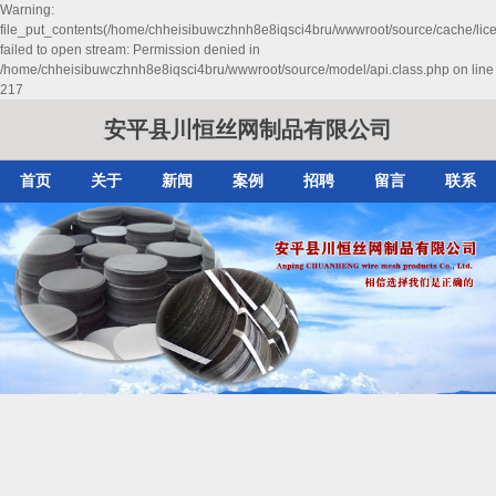
Warning:
file_put_contents(/home/chheisibuwczhnh8e8iqsci4bru/wwwroot/source/cache/lic
failed to open stream: Permission denied in
/home/chheisibuwczhnh8e8iqsci4bru/wwwroot/source/model/api.class.php on line
217
安平县川恒丝网制品有限公司
首页
关于
新闻
案例
招聘
留言
联系