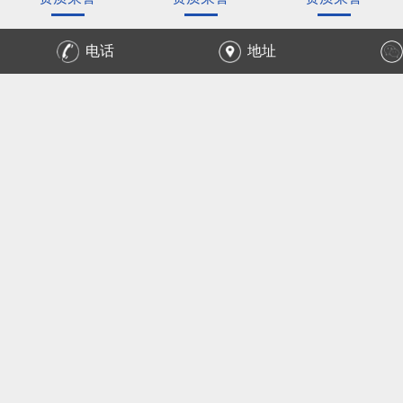
电话
地址
产品设备
PRODUCT CENTER
塑料颗粒过滤网
塑料颗粒过滤网
塑料颗粒过滤网
黑丝布镀锌网
黑丝布人字网
黑丝布异形网