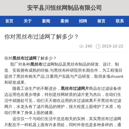
安平县川恒丝网制品有限公司
首页
关于
新闻
案例
招聘
留言
联系
你对黑丝布过滤网了解多少？
240
2019-10-22
你对
黑丝布过滤网
了解多少？
我厂对各种
黑丝布
过滤网制品及黑丝布制品的研发、设计、制
造、安装拥有成熟的经验;与黑丝布科研院所长期合作，为工程项目
提供了黑丝布相关产品;注重用户实践与产品研发，取得多项zhuanli
和研发成果。
随着工业生产的不断进步，
黑丝布过滤网片
商品在过滤设备傍
边运用也在逐步增多，特别是丝网材质的滤片更为杰出，在咱们生
活中就随处可见，咱们天天都在运用的水过滤就离不开黑丝布过滤
网片，水龙头有了滤片商品的维护，很大程度上面维护了水质，给
咱们带来了身体上面的健康。
这仅仅一个与咱们生活中息息相关的实例，其实黑丝布过滤网
片配在不一样机器上面有许多用处，同时外形也是多种多样的，通