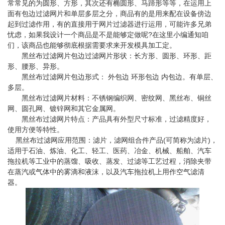
常常见的为圆形、方形，其次还有椭圆形、马蹄形等等，在运用上
面有包边过滤网片和单层多层之分，商品有的是用来配在设备傍边
起到过滤作用，有的直接用于网片过滤器进行运用，可能许多兄弟
忧虑，如果我设计一个商品是不是能够定做呢?在这里小编通知咱
们，该商品也能够彻底根据需要求来开发模具加工定。
黑丝布过滤网片包边过滤网片形状：长方形、圆形、环形、距
形、腰形、异形。
黑丝布过滤网片包边形式： 外包边 环形包边 内包边。有单层、
多层。
黑丝布过滤网片材料：不锈钢编织网、密纹网、黑丝布、铜丝
网、圆孔网、镀锌网和其它金属网。
黑丝布过滤网片特点：产品具有外型尺寸标准，过滤精度好，
使用方便等特性。
黑丝布过滤网应用范围：滤片，滤网组合件产品(可简称为滤片)，
适用于石油、炼油、化工、轻工、医药、冶金、机械、船舶、汽车
拖拉机等工业中的蒸馏、吸收、蒸发、过滤等工艺过程，消除夹带
在蒸汽或气体中的雾滴和液沫，以及汽车拖拉机上用作空气滤清
器。