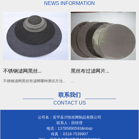
NEWS INFORMATION
河北安平川恒丝网制品有限公司，主要
经营黑丝布，不锈钢网，铜丝布，窗纱，欢
迎各界人士联系合作，共谋发展。
不锈钢滤网黑丝...
黑丝布过滤网片...
不锈钢滤网黑丝布滤网哪种测试方法...
...
联系我们
CONTACT US
公司名：安平县川恒丝网制品有限公司
联系人：田经理
电话：13785890593&nbsp
传真 ：0318-7539907