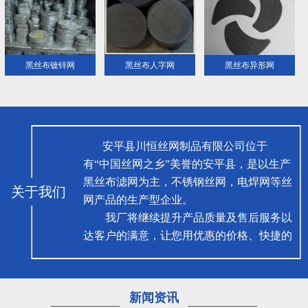
黑丝布镀锌网
黑丝布人字网
黑丝布异形网
安平县川恒丝网制品有限公司位于
有“中国丝网之乡”美誉的安平县，是以生产
黑丝布滤网为主，不锈钢丝网，电焊网等丝
关于我们
网产品的生产型企业。
我厂将继续提升产品质量及售后服务以
达客户的满意，让您用优惠的价格、快捷的
方式买到优惠的产品。本厂以科技为先导，
以技术为导向，以“务实，高效，创新，发
展”为宗旨的创业精神并与各位新老用户携
新闻资讯
手合作，建设丝网企业，共创辉煌明天。